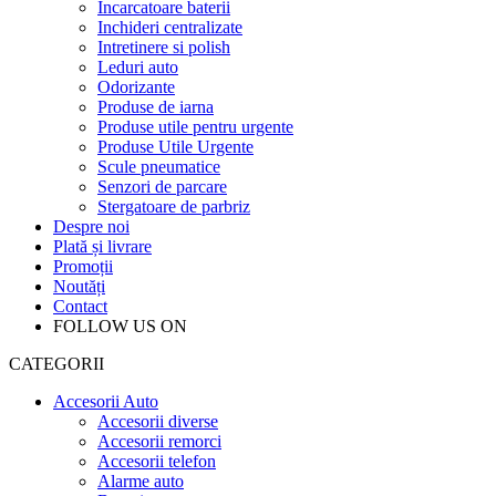
Incarcatoare baterii
Inchideri centralizate
Intretinere si polish
Leduri auto
Odorizante
Produse de iarna
Produse utile pentru urgente
Produse Utile Urgente
Scule pneumatice
Senzori de parcare
Stergatoare de parbriz
Despre noi
Plată și livrare
Promoții
Noutăți
Contact
FOLLOW US ON
CATEGORII
Accesorii Auto
Accesorii diverse
Accesorii remorci
Accesorii telefon
Alarme auto