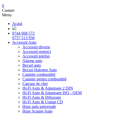
0
Cautare
Menu
Acasă
0744 668 572
0757 513 950
Accesorii Auto
Accesorii diverse
Accesorii remorci
Accesorii telefon
Alarme auto
Becuri auto
Becuri Halogen Auto
Canistre combustibil
Canistre pentru combustibil
Carcase de chei
Hi-Fi Auto & Adaptoare 2 DIN
Hi-Fi Auto & Adaptoare ISO - OEM
Hi-Fi Auto & Difuzoare
Hi-Fi Auto & Unitati CD
Huse auto universale
Huse Scaune Auto