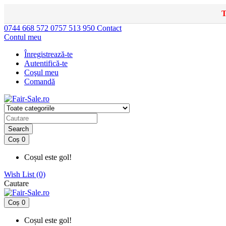
T
0744 668 572
0757 513 950
Contact
Contul meu
Înregistrează-te
Autentifică-te
Coşul meu
Comandă
Search
Coș
0
Coșul este gol!
Wish List (0)
Cautare
Coș
0
Coșul este gol!