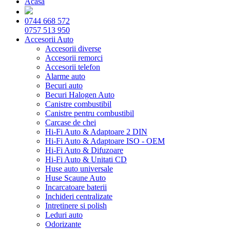
Acasă
0744 668 572
0757 513 950
Accesorii Auto
Accesorii diverse
Accesorii remorci
Accesorii telefon
Alarme auto
Becuri auto
Becuri Halogen Auto
Canistre combustibil
Canistre pentru combustibil
Carcase de chei
Hi-Fi Auto & Adaptoare 2 DIN
Hi-Fi Auto & Adaptoare ISO - OEM
Hi-Fi Auto & Difuzoare
Hi-Fi Auto & Unitati CD
Huse auto universale
Huse Scaune Auto
Incarcatoare baterii
Inchideri centralizate
Intretinere si polish
Leduri auto
Odorizante