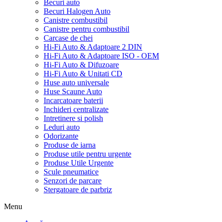
Becuri auto
Becuri Halogen Auto
Canistre combustibil
Canistre pentru combustibil
Carcase de chei
Hi-Fi Auto & Adaptoare 2 DIN
Hi-Fi Auto & Adaptoare ISO - OEM
Hi-Fi Auto & Difuzoare
Hi-Fi Auto & Unitati CD
Huse auto universale
Huse Scaune Auto
Incarcatoare baterii
Inchideri centralizate
Intretinere si polish
Leduri auto
Odorizante
Produse de iarna
Produse utile pentru urgente
Produse Utile Urgente
Scule pneumatice
Senzori de parcare
Stergatoare de parbriz
Menu