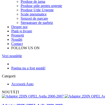
Produse de iarna
Produse utile pentru urgente
Produse Utile Urgente
Scule pneumatice
Senzori de parcare
Stergatoare de parbriz
Despre noi
Plată și livrare
Promoții
Noutăți
Contact
FOLLOW US ON
Vezi noutățile
Pagina nu a fost gasită!
Categorii
Accesorii Auto
NOUTĂȚI